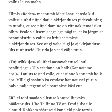
vaikis lausa maha.
Filmis «Rodeo» meenutab Mart Laar, et teda kui
valitsusjuhti nüpeldati ajakirjanduses pidevalt ning
ta tundis, et see nüpeldamine on rünnak tema isiku
pihta. Peale valitsemisaega aga nägi ta, et ka järgmist
peaministrit ja valitsust kritiseeritakse
ajakirjanduses. See ongi vaba riigi ja ajakirjanduse
üks tunnuseid. Uurida ja vead välja tuua.
«Tujurikkujas» oli ühel aastavahetusel laul
pealkirjaga «Olla eestlane on halb (Kannatame
ära!)». Laulus tõsteti esile, et eestlane kannatab kõik
ära. Millalgi saabub ka eestlase kannatusel piir ja
halva nalja tegemisele pannakse käsi ette.
ERR ei tohi saada valitsuse kontrollitavaks
hääletoruks. Ühe Tallinna TV on Eesti juba üle
elanud. Rohkem sääraseid kanaleid pole tarvis.