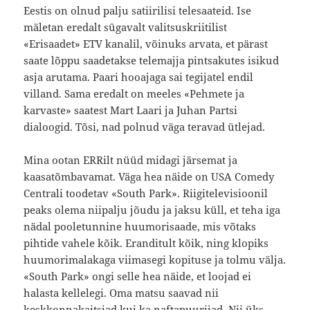
Eestis on olnud palju satiirilisi telesaateid. Ise
mäletan eredalt sügavalt valitsuskriitilist
«Erisaadet» ETV kanalil, võinuks arvata, et pärast
saate lõppu saadetakse telemajja pintsakutes isikud
asja arutama. Paari hooajaga sai tegijatel endil
villand. Sama eredalt on meeles «Pehmete ja
karvaste» saatest Mart Laari ja Juhan Partsi
dialoogid. Tõsi, nad polnud väga teravad ütlejad.
Mina ootan ERRilt nüüd midagi järsemat ja
kaasatõmbavamat. Väga hea näide on USA Comedy
Centrali toodetav «South Park». Riigitelevisioonil
peaks olema niipalju jõudu ja jaksu küll, et teha iga
nädal pooletunnine huumorisaade, mis võtaks
pihtide vahele kõik. Eranditult kõik, ning klopiks
huumorimalakaga viimasegi kopituse ja tolmu välja.
«South Park» ongi selle hea näide, et loojad ei
halasta kellelegi. Oma matsu saavad nii
keskkonnakaitsjad kui ka naftapuurijad. Nii üks,