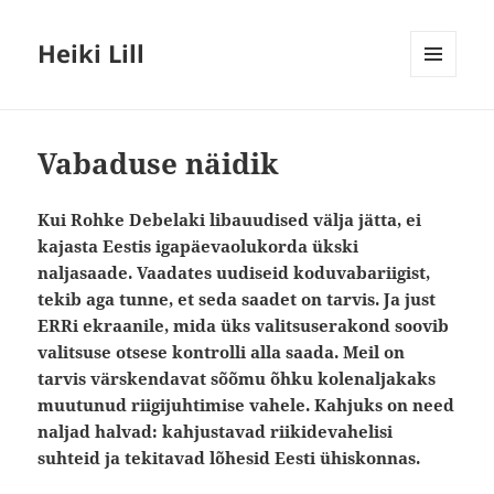
Heiki Lill
MENÜÜ
JA
MOODULID
Vabaduse näidik
Kui Rohke Debelaki libauudised välja jätta, ei
kajasta Eestis igapäevaolukorda ükski
naljasaade. Vaadates uudiseid koduvabariigist,
tekib aga tunne, et seda saadet on tarvis. Ja just
ERRi ekraanile, mida üks valitsuserakond soovib
valitsuse otsese kontrolli alla saada. Meil on
tarvis värskendavat sõõmu õhku kolenaljakaks
muutunud riigijuhtimise vahele. Kahjuks on need
naljad halvad: kahjustavad riikidevahelisi
suhteid ja tekitavad lõhesid Eesti ühiskonnas.