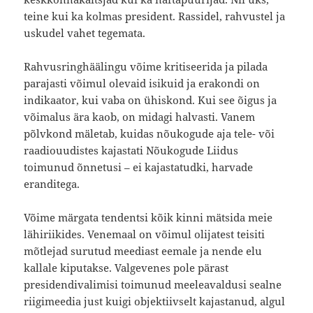
teine kui ka kolmas president. Rassidel, rahvustel ja
uskudel vahet tegemata.
Rahvusringhäälingu võime kritiseerida ja pilada
parajasti võimul olevaid isikuid ja erakondi on
indikaator, kui vaba on ühiskond. Kui see õigus ja
võimalus ära kaob, on midagi halvasti. Vanem
põlvkond mäletab, kuidas nõukogude aja tele- või
raadiouudistes kajastati Nõukogude Liidus
toimunud õnnetusi – ei kajastatudki, harvade
eranditega.
Võime märgata tendentsi kõik kinni mätsida meie
lähiriikides. Venemaal on võimul olijatest teisiti
mõtlejad surutud meediast eemale ja nende elu
kallale kiputakse. Valgevenes pole pärast
presidendivalimisi toimunud meeleavaldusi sealne
riigimeedia just kuigi objektiivselt kajastanud, algul