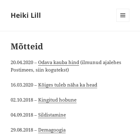
Heiki Lill
MENÜÜ
JA
MOODULID
Mõtteid
20.04.2020 –
Odava kauba hind
(ilmunud ajalehes
Postimees, siin kogutekst)
16.03.2020 –
Kõiges tuleb näha ka head
02.10.2018 –
Kingitud hobune
04.09.2018 –
Sildistamine
29.08.2018 –
Demagoogia