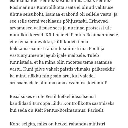
esindama Keit Pentus-Rosimannus. Otsus Pentus-
Rosimannus Kontrollkotta saata ei olnud valitsuse
ühtne seisukoht, Isamaa erakond oli sellele vastu. Ja
see selle tormi veeklaasis põhjustaski. Erinevad
arvamused valitsuse sees ja nurinad protsessi üle
muudkui keesid. Küll heideti Pentus-Rosimannusele
ette tema minevikku, küll kiideti tema
hakkamasaamist rahandusministrina. Poolt ja
vastuargumente jagub igale maitsele. Tuleb
tunnistada, et ka mina olin mõtetes tema saatmise
vastu. Kuni pilve vahelt paistis viimaks päikesekiir
ka minu näkku ning sain aru, kui valedel
arusaamadele olin ma oma arvamuse toetanud!
Reaalsuses ei ole Eestil hetkel ideaalsemat
kandidaati Euroopa Liidu Kontrollkotta saatmiseks
kui seda on Keit Pentus-Rosimannus! Päriselt!
Kohe selgita, miks on hetkel rahandusministri