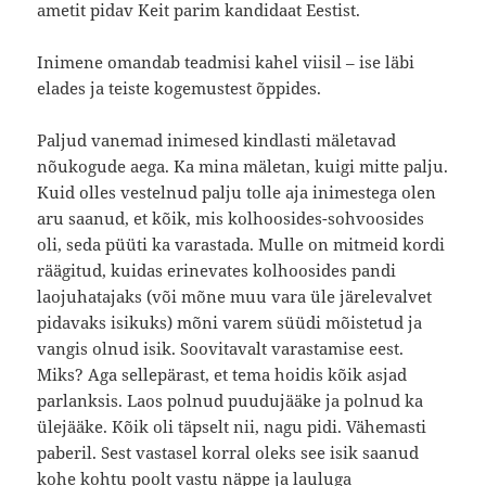
ametit pidav Keit parim kandidaat Eestist.
Inimene omandab teadmisi kahel viisil – ise läbi
elades ja teiste kogemustest õppides.
Paljud vanemad inimesed kindlasti mäletavad
nõukogude aega. Ka mina mäletan, kuigi mitte palju.
Kuid olles vestelnud palju tolle aja inimestega olen
aru saanud, et kõik, mis kolhoosides-sohvoosides
oli, seda püüti ka varastada. Mulle on mitmeid kordi
räägitud, kuidas erinevates kolhoosides pandi
laojuhatajaks (või mõne muu vara üle järelevalvet
pidavaks isikuks) mõni varem süüdi mõistetud ja
vangis olnud isik. Soovitavalt varastamise eest.
Miks? Aga sellepärast, et tema hoidis kõik asjad
parlanksis. Laos polnud puudujääke ja polnud ka
ülejääke. Kõik oli täpselt nii, nagu pidi. Vähemasti
paberil. Sest vastasel korral oleks see isik saanud
kohe kohtu poolt vastu näppe ja lauluga