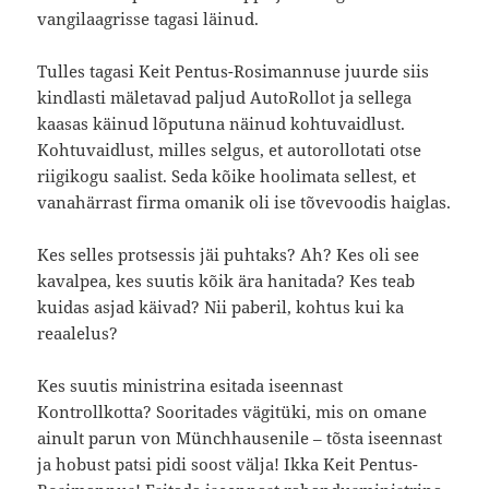
vangilaagrisse tagasi läinud.
Tulles tagasi Keit Pentus-Rosimannuse juurde siis
kindlasti mäletavad paljud AutoRollot ja sellega
kaasas käinud lõputuna näinud kohtuvaidlust.
Kohtuvaidlust, milles selgus, et autorollotati otse
riigikogu saalist. Seda kõike hoolimata sellest, et
vanahärrast firma omanik oli ise tõvevoodis haiglas.
Kes selles protsessis jäi puhtaks? Ah? Kes oli see
kavalpea, kes suutis kõik ära hanitada? Kes teab
kuidas asjad käivad? Nii paberil, kohtus kui ka
reaalelus?
Kes suutis ministrina esitada iseennast
Kontrollkotta? Sooritades vägitüki, mis on omane
ainult parun von Münchhausenile – tõsta iseennast
ja hobust patsi pidi soost välja! Ikka Keit Pentus-