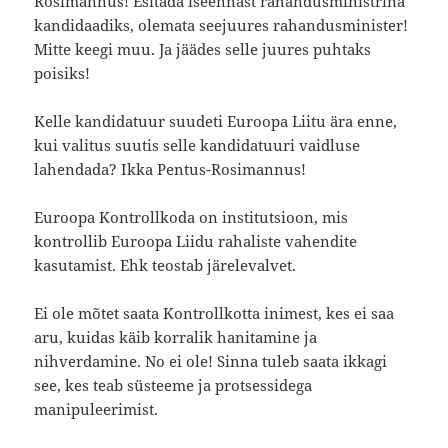
Rosimannus! Esitada iseennast rahandusministrina
kandidaadiks, olemata seejuures rahandusminister!
Mitte keegi muu. Ja jäädes selle juures puhtaks
poisiks!
Kelle kandidatuur suudeti Euroopa Liitu ära enne,
kui valitus suutis selle kandidatuuri vaidluse
lahendada? Ikka Pentus-Rosimannus!
Euroopa Kontrollkoda on institutsioon, mis
kontrollib Euroopa Liidu rahaliste vahendite
kasutamist. Ehk teostab järelevalvet.
Ei ole mõtet saata Kontrollkotta inimest, kes ei saa
aru, kuidas käib korralik hanitamine ja
nihverdamine. No ei ole! Sinna tuleb saata ikkagi
see, kes teab süsteeme ja protsessidega
manipuleerimist.