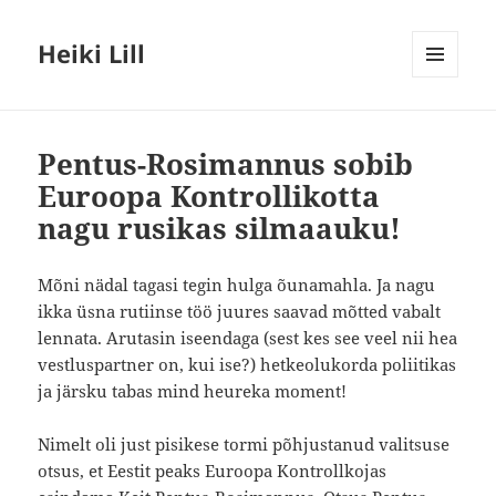
Heiki Lill
MENÜÜ
JA
MOODULID
Pentus-Rosimannus sobib
Euroopa Kontrollikotta
nagu rusikas silmaauku!
Mõni nädal tagasi tegin hulga õunamahla. Ja nagu
ikka üsna rutiinse töö juures saavad mõtted vabalt
lennata. Arutasin iseendaga (sest kes see veel nii hea
vestluspartner on, kui ise?) hetkeolukorda poliitikas
ja järsku tabas mind heureka moment!
Nimelt oli just pisikese tormi põhjustanud valitsuse
otsus, et Eestit peaks Euroopa Kontrollkojas