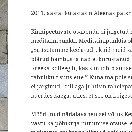
2011. aastal külastasin Ateenas paikn
Kinnipeetavate osakonda ei julgetud m
meditsiinipunkti. Meditsiinipunktis ol
„Suitsetamine keelatud”, kuid meid s
plärud hambus ja nad ei kiirustanud 
Kreeka kolleegilt, kas siin tohib suit
rahulikult suits ette.” Kuna ma pole s
ei järginud, küll aga juhtisin tähelepa
naerdes käega, ütles, et see on kõigest
Möödunud nädalavahetusel võttis Ke
vastu ka põhikirja muutmise otsuse, 