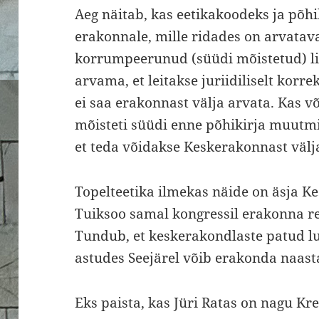
Aeg näitab, kas eetikakoodeks ja põh
erakonnale, mille ridades on arvatav
korrumpeerunud (süüdi mõistetud) lii
arvama, et leitakse juriidiliselt korre
ei saa erakonnast välja arvata. Kas võ
mõisteti süüdi enne põhikirja muutmis
et teda võidakse Keskerakonnast välj
Topelteetika ilmekas näide on äsja 
Tuiksoo samal kongressil erakonna re
Tundub, et keskerakondlaste patud l
astudes Seejärel võib erakonda naasta
Eks paista, kas Jüri Ratas on nagu K