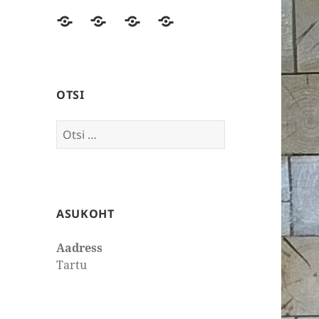
Esileht
Ajakirjanduses
Mõtteid
Kontakt
OTSI
Otsi:
ASUKOHT
Aadress
Tartu