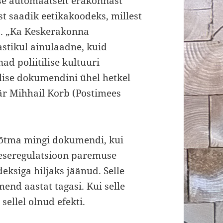
se automaatselt erakonnast
t saadik eetikakoodeks, millest
. „Ka Keskerakonna
astikul ainulaadne, kuid
ad poliitilise kultuuri
ise dokumendini ühel hetkel
r Mihhail Korb (Postimees
võtma mingi dokumendi, kui
neseregulatsioon paremuse
eksiga hiljaks jäänud. Selle
nd aastat tagasi. Kui selle
sellel olnud efekti.