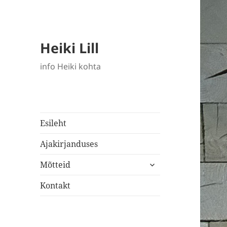
Heiki Lill
info Heiki kohta
Esileht
Ajakirjanduses
laienda
Mõtteid
alam-
menüü
Kontakt