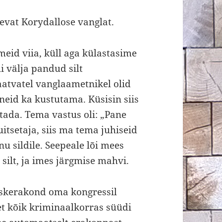
evat Korydallose vanglat.
eid viia, küll aga külastasime
i välja pandud silt
aatvatel vanglaametnikel olid
neid ka kustutama. Küsisin siis
setada. Tema vastus oli: „Pane
uitsetaja, siis ma tema juhiseid
nu sildile. Seepeale lõi mees
 silt, ja imes järgmise mahvi.
skerakond oma kongressil
et kõik kriminaalkorras süüdi