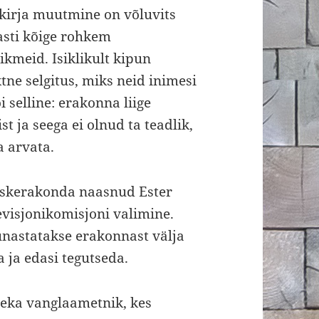
ikirja muutmine on võluvits
asti kõige rohkem
kmeid. Isiklikult kipun
ktne selgitus, miks neid inimesi
i selline: erakonna liige
t ja seega ei olnud ta teadlik,
a arvata.
Keskerakonda naasnud Ester
visjonikomisjoni valimine.
unastatakse erakonnast välja
 ja edasi tegutseda.
reeka vanglaametnik, kes