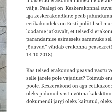
mõistetud erakonnaliikmed heidetak
välja. Pealegi on Keskerakonnal suves
iga keskerakondlane peab juhinduma
eetikakoodeks on Eesti poliitilisel ma
loodame jätkuvalt, et teisedki erakonn
parandamise esimeseks sammuks sell
jõuavad” väidab erakonna peasekretä
14.10.2018).
Kas teised erakonnad peavad vastu 
selle järele pole vajadust? Toimub e
poole. Keskerakond on aga eetikakood
oleks pidanud vastu võtma kakskümme
dokumendi järgi oleks käitutud, oleks 