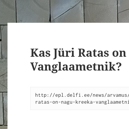
Kas Jüri Ratas o
Vanglaametnik?
http://epl.delfi.ee/news/arvamus
ratas-on-nagu-kreeka-vanglaametn